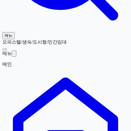
메뉴
오피스텔/생숙/도시형/민간임대
메뉴
메인