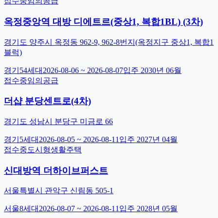
접수중
임의공급
옥정중앙역 대방 디에트르(중상1, 복합1BL) (3차)
경기도 양주시 옥정동 962-9, 962-8번지(옥정지구 중상1, 복합1
블럭)
경기
54
세대
2026-08-06
~
2026-08-07
입주
2030년 06월
접수중
임의공급
더샵 분당센트로(4차)
경기도 성남시 분당구 미금로 66
경기
5
세대
2026-08-05
~
2026-08-11
입주
2027년 04월
접수중
도시형생활주택
신대방역 더하이브퍼스트
서울특별시 관악구 신림동 505-1
서울
8
세대
2026-08-07
~
2026-08-11
입주
2028년 05월