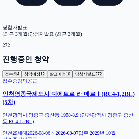
당첨자발표
(최근 3개월)
당첨자발표 (최근 3개월)
272
진행중인 청약
접수중
4
청약예정
12
발표예정
10
당첨자발표
272
접수중
임의공급
인천영종국제도시 디에트르 라 메르Ⅰ(RC4-1,2BL)
(5차)
인천광역시 영종구 중산동 1958-8,9 (인천광역시 영종구 중산
동 RC4-1,2BL)
인천
29
세대
2026-08-06
~
2026-08-07
입주
2029년 10월