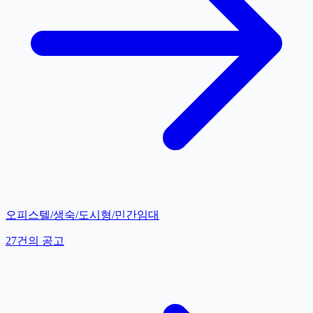
오피스텔/생숙/도시형/민간임대
27
건의 공고